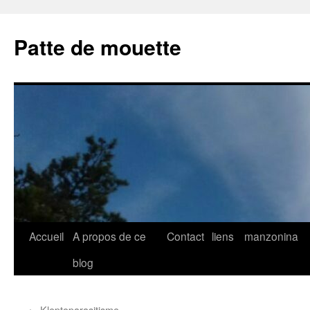
Aller
au
Patte de mouette
contenu
Accueil
A propos de ce
Contact
liens
manzonina
blog
←
Kleptoparasitisme