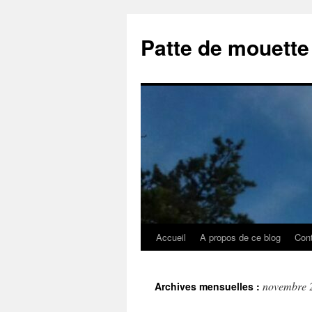
Aller
au
Patte de mouette
contenu
Accueil
A propos de ce blog
Con
novembre 
Archives mensuelles :