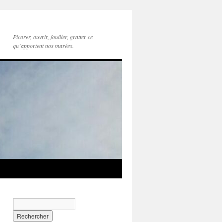
Picorer, ouvrir, fouiller, gratter ce
qu’apportent nos marées.