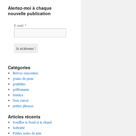
Alertez-moi à chaque
nouvelle publication
E-mail
*
Catégories
Brèves rencontres
grains de peau
grattilités
griffomanie
Istmica
Non classé
petites phrases
Articles récents
Souffler le froid et le chaud
Sobriété
Petites notes de juin