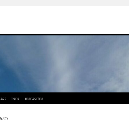
tact
liens
manzonina
2025