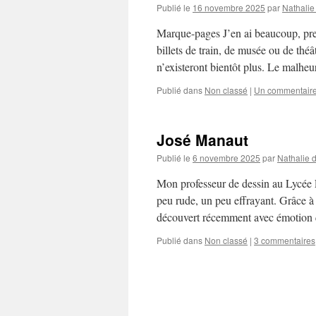
Publié le
16 novembre 2025
par
Nathalie
Marque-pages J’en ai beaucoup, pres
billets de train, de musée ou de théât
n’existeront bientôt plus. Le malh
Publié dans
Non classé
|
Un commentair
José Manaut
Publié le
6 novembre 2025
par
Nathalie 
Mon professeur de dessin au Lycée F
peu rude, un peu effrayant. Grâce à
découvert récemment avec émotio
Publié dans
Non classé
|
3 commentaires