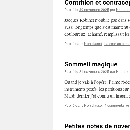
Contrition et contrace
Publié le
30 novembre 2025
par
Nathalie
Jacques Robinet n’oublie pas dans se
aussi longtemps que s’est maintenu ch
douloureux, acharné, remplissait l
Publié dans
Non classé
|
Laisser un com
Sommeil magique
Publié le
21 novembre 2025
par
Nathalie
Quand je vais à l’opéra, j’aime rôder
instruments posés, les partitions sur
Mardi dernier j’ai connu un instan
Publié dans
Non classé
|
4 commentaires
Petites notes de nov