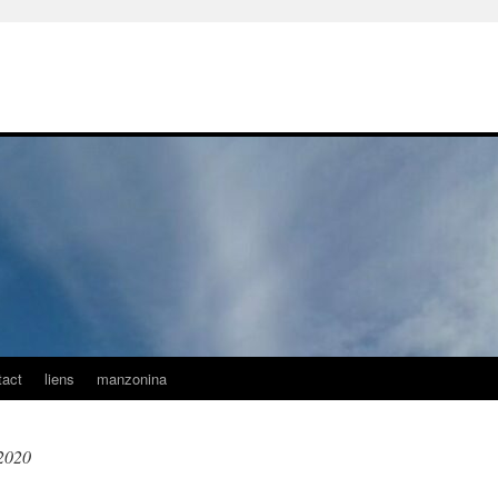
tact
liens
manzonina
2020