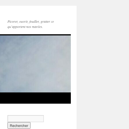
Picorer, ouvrir, fouiller, gratter ce
qu’apportent nos marées.