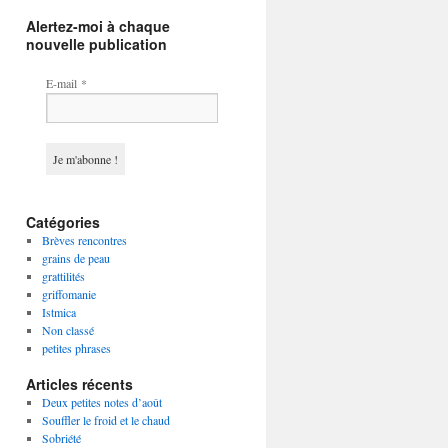
Alertez-moi à chaque
nouvelle publication
E-mail
*
Catégories
Brèves rencontres
grains de peau
grattilités
griffomanie
Istmica
Non classé
petites phrases
Articles récents
Deux petites notes d’août
Souffler le froid et le chaud
Sobriété