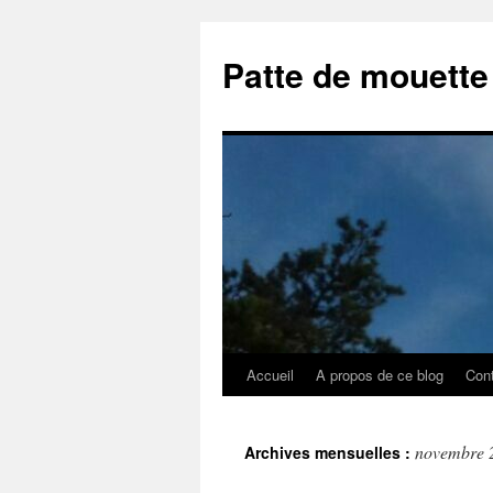
Aller
au
Patte de mouette
contenu
Accueil
A propos de ce blog
Con
novembre 
Archives mensuelles :