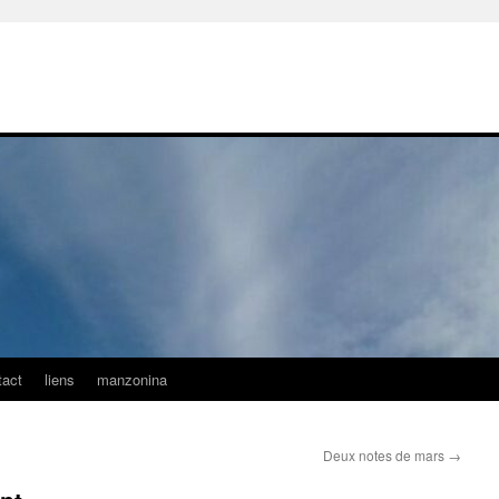
tact
liens
manzonina
Deux notes de mars
→