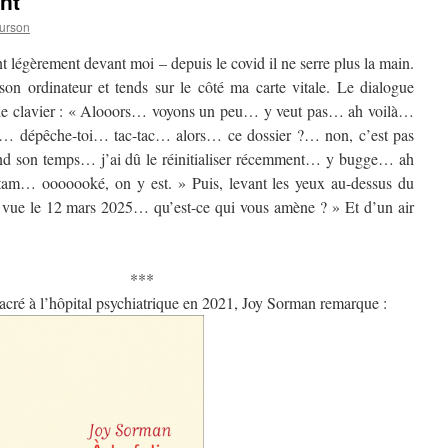
nt
ourson
nt légèrement devant moi – depuis le covid il ne serre plus la main.
on ordinateur et tends sur le côté ma carte vitale. Le dialogue
 de clavier : « Alooors… voyons un peu… y veut pas… ah voilà…
?… dépêche-toi… tac-tac… alors… ce dossier ?… non, c’est pas
d son temps… j’ai dû le réinitialiser récemment… y bugge… ah
am… ooooooké, on y est. » Puis, levant les yeux au-dessus du
vue le 12 mars 2025… qu’est-ce qui vous amène ? » Et d’un air
**
ré à l’hôpital psychiatrique en 2021, Joy Sorman remarque :