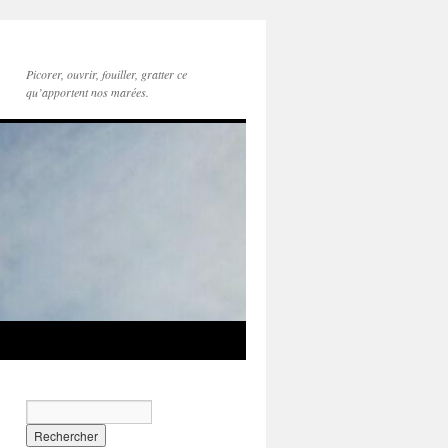
Picorer, ouvrir, fouiller, gratter ce
qu’apportent nos marées.