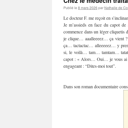
Chez le médecin traita
Publié le
8 mars 2026
par
Nathalie de C
Le docteur F. me reçoit en s’inclina
Je m’assieds en face du capot de s
commence dans un léger cliquetis
je clique… aaalleeeez… ça vient 
ça… tactactac… alleeeeez… y pren
si, le voilà… tam… tamtam… tatat
capot : « Alors… Oui… je vous ai 
engageant : “Dites-moi tout”.
*
Dans son roman documentaire consac