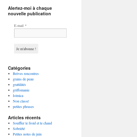
Alertez-moi à chaque
nouvelle publication
E-mail
*
Catégories
Brèves rencontres
grains de peau
grattilités
griffomanie
Istmica
Non classé
petites phrases
Articles récents
Souffler le froid et le chaud
Sobriété
Petites notes de juin