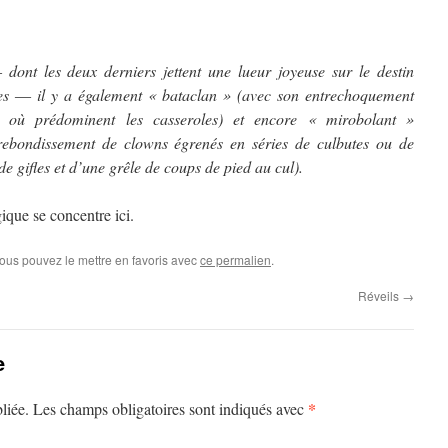
t les deux derniers jettent une lueur joyeuse sur le destin
s ― il y a également « bataclan » (avec son entrechoquement
e où prédominent les casseroles) et encore « mirobolant »
 rebondissement de clowns égrenés en séries de culbutes ou de
e gifles et d’une grêle de coups de pied au cul).
gique se concentre ici.
Vous pouvez le mettre en favoris avec
ce permalien
.
Réveils
→
e
*
liée.
Les champs obligatoires sont indiqués avec