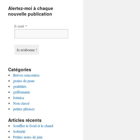
Alertez-moi à chaque
nouvelle publication
E-mail
*
Catégories
Brèves rencontres
grains de peau
grattilités
griffomanie
Istmica
Non classé
petites phrases
Articles récents
Souffler le froid et le chaud
Sobriété
Petites notes de juin