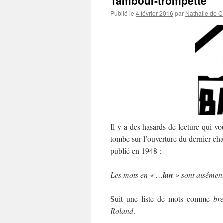
Tambour-trompette
Publié le
4 février 2016
par
Nathalie de 
Il y a des hasards de lecture qui v
tombe sur l’ouverture du dernier ch
publié en 1948 :
Les mots en « …
lan
» sont aisément
Suit une liste de mots comme
bre
Roland
.