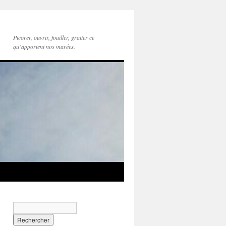
Picorer, ouvrir, fouiller, gratter ce
qu’apportent nos marées.