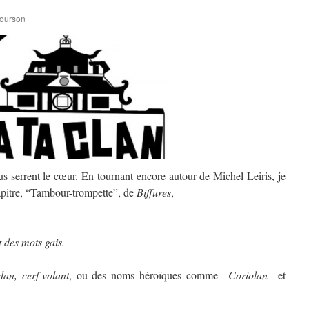
Courson
ous serrent le cœur. En tournant encore autour de Michel
Leiris, je
apitre, “Tambour-trompette”, de
Biffures
,
 des mots gais.
lan, cerf-volant
, ou des noms héroïques comme
Coriolan
et