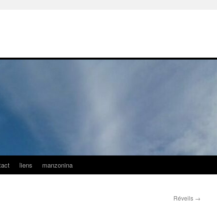
tact
liens
manzonina
Réveils
→