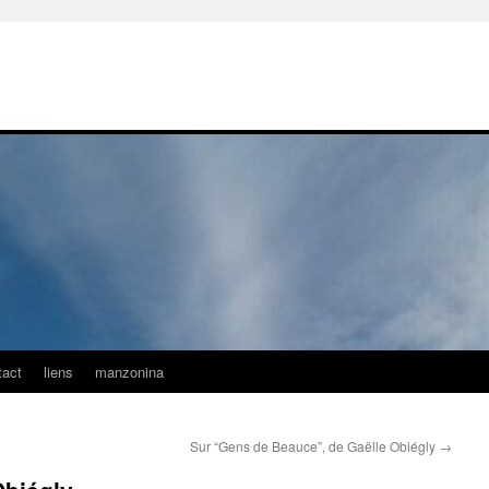
tact
liens
manzonina
Sur “Gens de Beauce”, de Gaëlle Obiégly
→