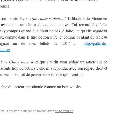
ours.)
 son dernier livre,
Une chose sérieuse
, à la librairie du Monte en
n texte dans un climat d’écoute attentive. J’ai remarqué qu’elle
(y compris quand elle disait ne pas le faire), et qu’elle regardait
eux, comme dans le titre de son livre, et comme l’enfant du tableau
pagnait un de mes billets de 2017 :
http://patte-de-
nfance/
r
Une Chose sérieuse
et que j’ai dit avoir rédigé un article sur ce
conté trop de bêtises”, elle m’a répondu, avec son regard droit et
cteur a le droit de penser et de dire ce qu’il veut ! »
liénable du lecteur me stimule comme un bon whisky.
. Vous pouvez le mettre en favoris avec
ce permalien
.