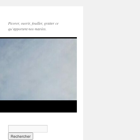
Picorer, ouvrir, fouiller, gratter ce
qu’apportent nos marées.