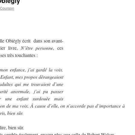
Obiégly
 Courson
le Obiégly écrit dans son avant-
nier livre,
N’être personne,
ces
ses très touchantes :
mon enfance, j’ai gardé la voix.
 Enfant, mes propos dérangeaient
 adultes qui me trouvaient d’une
urité anormale, j’ai pu passer
r une enfant surdouée mais
aison de ma voix. À cause d’elle, on n’accorde pas d’importance à
ris, bien sûr.
ire, bien sûr.
ly semble également, encore plus que celle de Robert Walser,