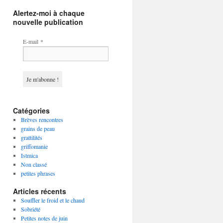
Alertez-moi à chaque
nouvelle publication
E-mail
*
Catégories
Brèves rencontres
grains de peau
grattilités
griffomanie
Istmica
Non classé
petites phrases
Articles récents
Souffler le froid et le chaud
Sobriété
Petites notes de juin