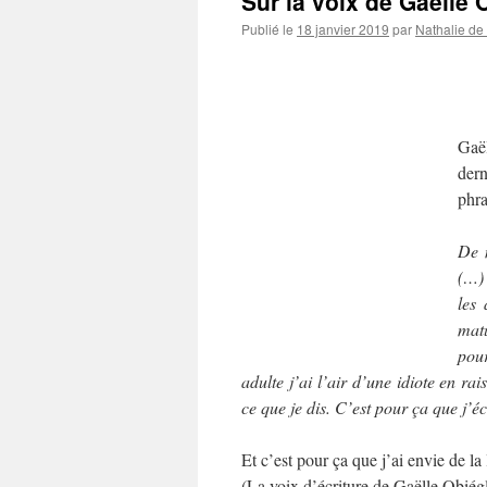
Sur la voix de Gaëlle 
Publié le
18 janvier 2019
par
Nathalie de
Gaël
der
phra
De 
(…)
les
mat
pou
adulte j’ai l’air d’une idiote en r
ce que je dis. C’est pour ça que j’éc
Et c’est pour ça que j’ai envie de la l
(La voix d’écriture de Gaëlle Obiég