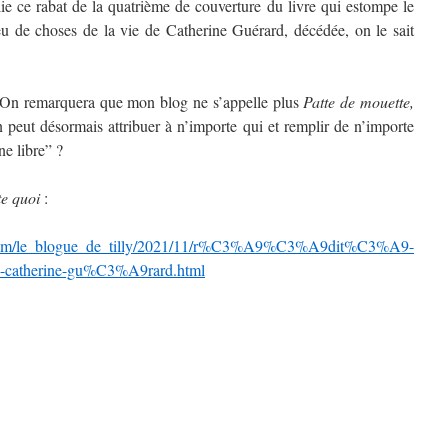
e ce rabat de la quatrième de couverture du livre qui estompe le
peu de choses de la vie de Catherine Guérard, décédée, on le sait
? On remarquera que mon blog ne s’appelle plus
Patte de mouette,
on peut désormais attribuer à n’importe qui et remplir de n’importe
e libre” ?
e quoi
:
pad.com/le_blogue_de_tilly/2021/11/r%C3%A9%C3%A9dit%C3%A9-
de-catherine-gu%C3%A9rard.html