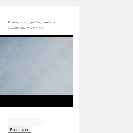
Picorer, ouvrir, fouiller, gratter ce
qu’apportent nos marées.