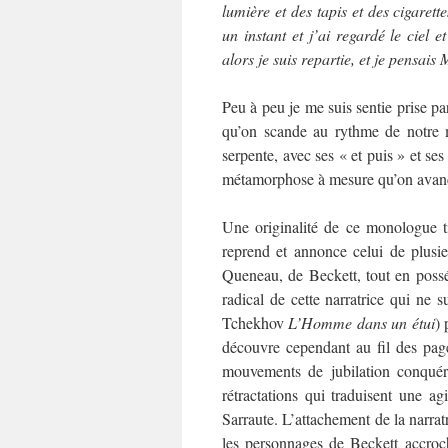
lumière et des tapis et des cigarett
un instant et j’ai regardé le ciel e
alors je suis repartie, et je pensai
Peu à peu je me suis sentie prise pa
qu’on scande au rythme de notre m
serpente, avec ses « et puis » et s
métamorphose à mesure qu’on avan
Une originalité de ce monologue t
reprend et annonce celui de plusie
Queneau, de Beckett, tout en posséda
radical de cette narratrice qui ne 
Tchekhov
L’Homme dans un étui
) 
découvre cependant au fil des page
mouvements de jubilation conquér
rétractations qui traduisent une a
Sarraute. L’attachement de la narratri
les personnages de Beckett accroc