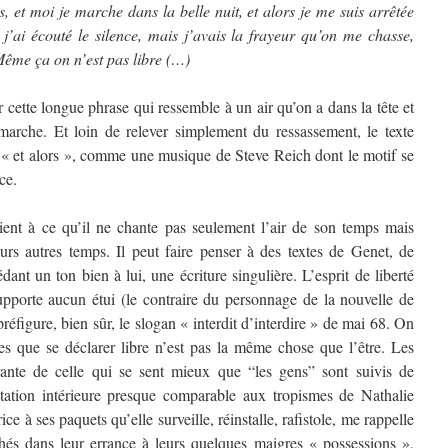
es, et moi je marche dans la belle nuit, et alors je me suis arrêtée
t j’ai écouté le silence, mais j’avais la frayeur qu’on me chasse,
s Même ça on n’est pas libre (…)
r cette longue phrase qui ressemble à un air qu’on a dans la tête et
arche. Et loin de relever simplement du ressassement, le texte
es « et alors », comme une musique de Steve Reich dont le motif se
ce.
ient à ce qu’il ne chante pas seulement l’air de son temps mais
urs autres temps. Il peut faire penser à des textes de Genet, de
nt un ton bien à lui, une écriture singulière. L’esprit de liberté
supporte aucun étui (le contraire du personnage de la nouvelle de
préfigure, bien sûr, le slogan « interdit d’interdire » de mai 68. On
s que se déclarer libre n’est pas la même chose que l’être. Les
ante de celle qui se sent mieux que “les gens” sont suivis de
gitation intérieure presque comparable aux tropismes de Nathalie
ce à ses paquets qu’elle surveille, réinstalle, rafistole, me rappelle
hés dans leur errance à leurs quelques maigres « possessions ».