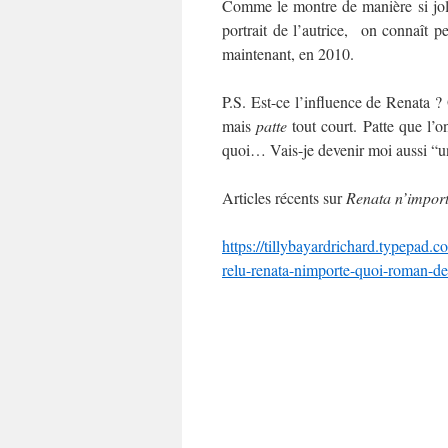
Comme le montre de manière si joli
portrait de l’autrice, on connaît 
maintenant, en 2010.
P.S. Est-ce l’influence de Renata 
mais
patte
tout court. Patte que l’
quoi… Vais-je devenir moi aussi “un
Articles récents sur
Renata n’import
https://tillybayardrichard.type
relu-renata-nimporte-quoi-roman-