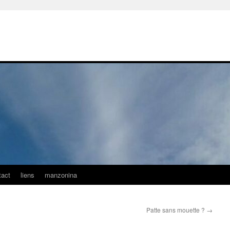
tact
liens
manzonina
Patte sans mouette ?
→