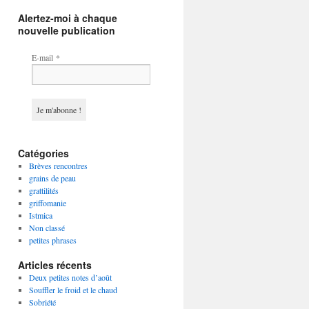
Alertez-moi à chaque
nouvelle publication
E-mail
*
Catégories
Brèves rencontres
grains de peau
grattilités
griffomanie
Istmica
Non classé
petites phrases
Articles récents
Deux petites notes d’août
Souffler le froid et le chaud
Sobriété